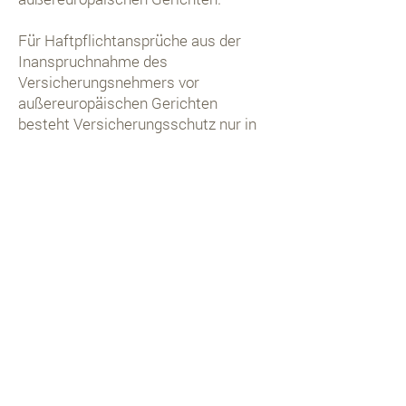
Für Haftpflichtansprüche aus der
Inanspruchnahme des
Versicherungsnehmers vor
außereuropäischen Gerichten
besteht Versicherungsschutz nur in
Höhe der
Mindestpflichtversicherungssumme.
6. Kontakt per E-Mail
Sollten Sie uns per E-Mail
kontaktieren wollen, beachten Sie
bitte, dass aufgrund der technischen
Rahmenbedingungen im Internet die
Vertraulichkeit dieses
Kommunikationsweges nicht
gewährleistet ist.
E-Mails können durch Dritte